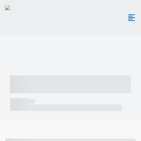
----- ----- -- ------ ---- ---- -- ----- -----
----- --- ------
----- -----
----- ----- -- ------ ---- ---- -- ----- ----- ----- --- ------