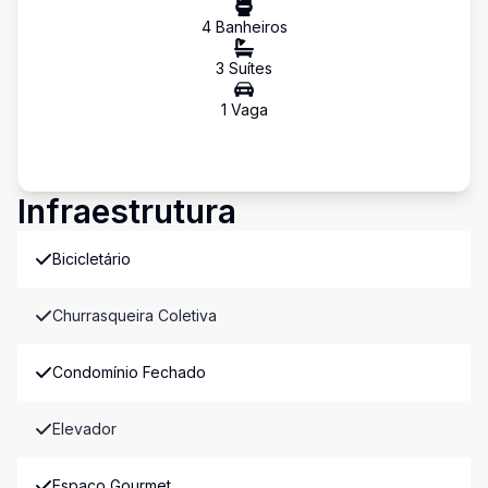
4
Banheiro
s
3
Suíte
s
1
Vaga
Infraestrutura
Bicicletário
Churrasqueira Coletiva
Condomínio Fechado
Elevador
Espaco Gourmet