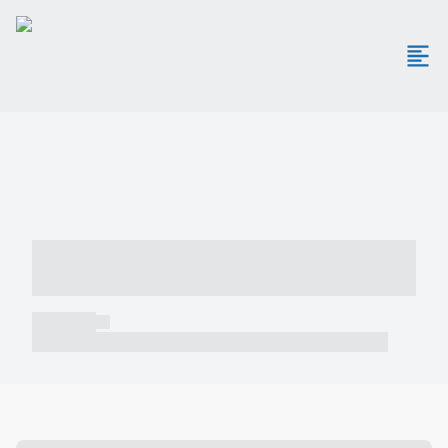
----- ----- -- ------ ---- ---- -- ----- -----
----- --- ------
----- -----
----- ----- -- ------ ---- ---- -- ----- ----- ----- --- ------