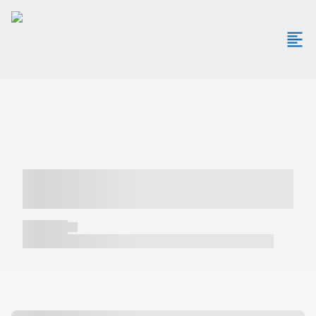
----- ----- -- ------ ---- ---- -- ----- -----
----- --- ------
----- -----
----- ----- -- ------ ---- ---- -- ----- ----- ----- --- ------