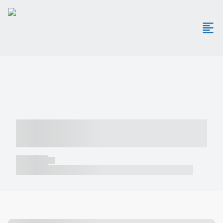
----- ----- -- ------ ---- ---- -- ----- -----
----- --- ------
----- -----
----- ----- -- ------ ---- ---- -- ----- ----- ----- --- ------