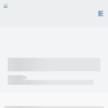
----- ----- -- ------ ---- ---- -- ----- -----
----- --- ------
----- -----
----- ----- -- ------ ---- ---- -- ----- ----- ----- --- ------