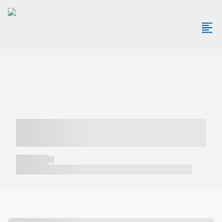
----- ----- -- ------ ---- ---- -- ----- -----
----- --- ------
----- -----
----- ----- -- ------ ---- ---- -- ----- ----- ----- --- ------