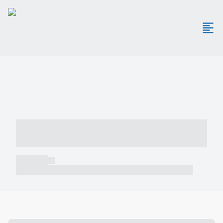
----- ----- -- ------ ---- ---- -- ----- -----
----- --- ------
----- -----
----- ----- -- ------ ---- ---- -- ----- ----- ----- --- ------