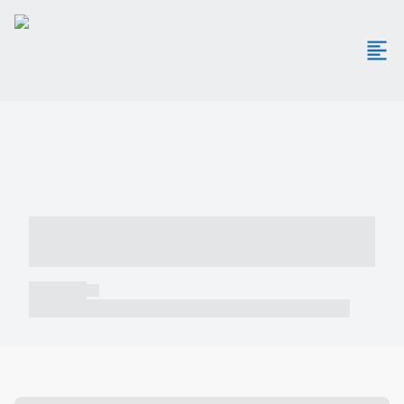
----- ----- -- ------ ---- ---- -- ----- -----
----- --- ------
----- -----
----- ----- -- ------ ---- ---- -- ----- ----- ----- --- ------