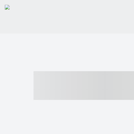
----- ----- -- -
- ------