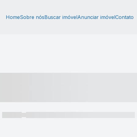
Home
Sobre nós
Buscar imóvel
Anunciar imóvel
Contato
----- ---- ---- -- ----
----- -----
----- ----- -- ------ ---- ---- -- ----- ----- ----- --- ------