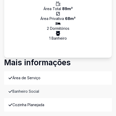
Área Total
89
m²
Área Privativa
68
m²
2
Dormitório
s
1
Banheiro
Mais informações
Área de Serviço
Banheiro Social
Cozinha Planejada