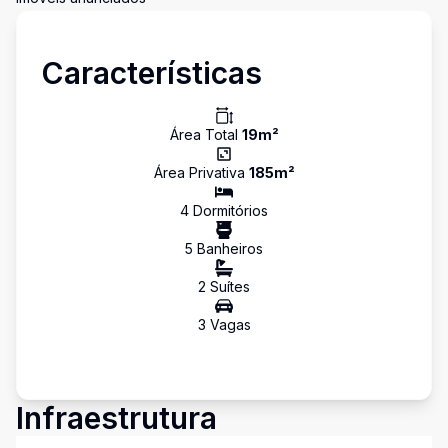
Características
Área Total
19
m²
Área Privativa
185
m²
4
Dormitório
s
5
Banheiro
s
2
Suíte
s
3
Vaga
s
Infraestrutura